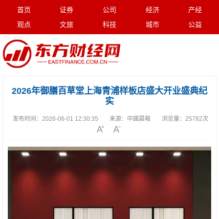
首页
证券
公司
经济
产经
观点
文旅
科技
城市
公益
2026年御膳百草堂上海青浦样板店盛大开业盛典纪
实
发布时间：
2026-06-01 12:30:35
来源：
中國晨報
浏览量：
25782次