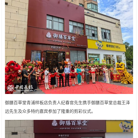
御膳百草堂青浦样板店负责人纪春官先生携手御膳百草堂总裁王泽
远先生及众多特约嘉宾参加了隆重的剪彩仪式。