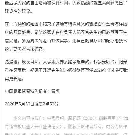
最后是大家的自由活动和探讨时间，大家热烈的就五高问题做出了
建设性的建议。
在一片祥和的氛围中结束了这场有特殊意义的御膳百草堂青浦样版
店的开幕盛典，希望这家店在店负责人纪春官先生的用心管理下生
意兴隆，多为周围的老百姓做实事，用自己的食疗和顶配疗愈技术
给五高患者带来福音。
路漫漫，坎坎坷坷。大健康康养之路是艰辛的，也是光明的。阳光
重在风雨后，祝愿王泽远先生能带领御膳百草堂2026年能走得更踏
实更长远。
中国晨报资深特约记者：曹凯
2026年5月30日凌晨2点50分
本文内容转载自：中國晨報，原标题《2026年御膳百草堂上海
青浦样板店盛大开业盛典纪实》，版权归原作者所有，内容为原作